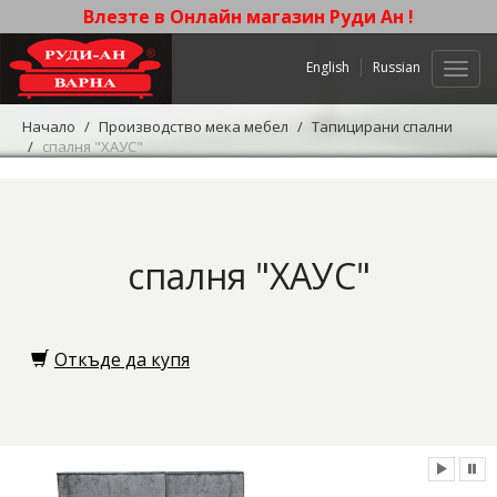
Влезте в Онлайн магазин Руди Ан !
English
Russian
Нави
Начало
Производство мека мебел
Тапицирани спални
спалня "ХАУС"
спалня "ХАУС"
Откъде да купя