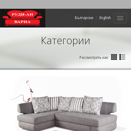
Български
English
Нави
Категории
Рассмотреть как: