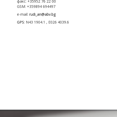
факс: +35952 76 22 00
GSM: +359894 694497
e-mail:
rudi_an@abv.bg
GPS
: N43 1904.1 , E026 4039.6