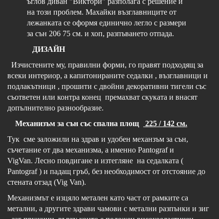
ъглов диван "Виктори" разполага с решение и
на този проблем. Махайки възглавниците от
лежанката се оформя единично легло с размери
за сън 206 75 см. и хоп, разпъването отпада.
ДИЗАЙН
Изчистените му, правилни форми, го правят подходящ за
всеки интериор, а капитонираните седалки , възглавници и
подлакътници , прошити с двойни декоративни тигели със
съответен или контра конец премахват скуката и внасят
допълнително разнообразие.
Механизъм за сън със спална площ
225 / 142 см.
Тук сме заложили на здрав и удобен механзъм за сън,
съчетание от два механизма, а именно Pantograf и
VigVan. Лесно повдигане и изтегляне на седалката (
Pantograf ) и падащ гръб, без необходимост от отстояние до
стената отзад (Vig Van).
Механизмът е изцяло метален като част от рамките са
метални, а другите здрави чамови с метални разпънки и зиг