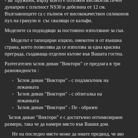
- заг пружини, върху които е положен високоеластичен
дунапрен с плътност NS30 и дебелина от 12 см.
Възглавниците са с пълнеж от висококачествен силиконов
пух на гранули и със свалящи се калъфи.
Моделите са подходящи за постоянно използване за сън.
Моделът е тапициран изцяло, омекотен и от външна
страна, което позволява да се използва за една красива
преграда, създаваща отделни кътове във Вашата гостна.
Разтегателен ъглов диван "Виктори" се предлага в три
разновидности :
Ъглов диван "Виктори" - с подлакътник на
лежанката
Ъглов диван "Виктори" - с облегалка на
лежанката
Ъглов диван "Виктори" - Пе - образен
Ъглов диван "Виктори" е с достатъчно оптимизирани
размери, така че да намери място във Вашия дом.
Не на последно място може да имате предвид, че ако