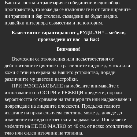
Вашата гостна и трапезария са обединени в едно общо
пространство, то може да се възползвате и от тапицираните
ни трапезни и бар столове, създадени да бъдат заедно,
правейки интериора съвместим и неповторим.
Качеството е гарантирано от „РУДИ-АН“ – мебели,
произведени от нас - за Вас!
Внимание!
Възможни са отклонения или несъответствия от
действителните цветове на различните видове дамаски или
кожи с тези на екрана на Вашето устройство, поради
различните му цветови настройки.
ПРИ РАЗОПАКОВАНЕ на мебелите внимавайте с
използването на ОСТРИ и РЕЖЕЩИ предмети, поради
вероятността от срязване на тапицерията или надраскване и
повреждане на лицевите плоскости. Продължителното
излагане на пряка слънчева светлина може да доведе до
изменение на вида и качествата на дамаската. Поставяйте
мебелите на НЕ ПО-МАЛКО от 40 см. от всяко отоплително
тяло или силен източник на топлина.