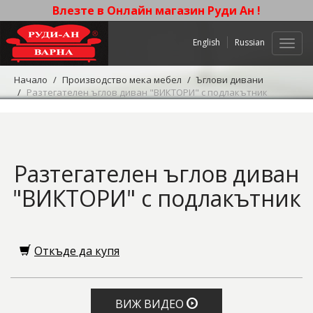
Влезте в Онлайн магазин Руди Ан !
English
Russian
Нави
Начало
Производство мека мебел
Ъглови дивани
Разтегателен ъглов диван "ВИКТОРИ" с подлакътник
Разтегателен ъглов диван
"ВИКТОРИ" с подлакътник
Откъде да купя
ВИЖ ВИДЕО