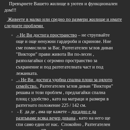
Превърнете Вашето жилище в уютен и функционален
дом!!!
Живеете в малко или средно по размери жилище и имате
следните проблеми
- Не Ви достига пространство
– не струпвайте
още и още ненужни гардероби и скринове. Ние
сме помислили за Вас. Разтегателен ъглов диван
"Виктори" прави живота Ви по-лесен ,
разполагайки с огромно пространство за
съхранение и под разтегателната част и под
лежанката.
- Не Ви достига удобна спална площ за цялото
семейство.
Разтегателен ъглов диван "Виктори"
решава и този проблем , предлагайки спална
площ с удобство , като на матраци и размери в
разтегнато положение 225 / 142 см.
- Е да де , ама ще кажете –
досадно е да
разпъваме всяка вечер дивана
, като на него ще
спи само един от нас. Спокойно , Разтегателен