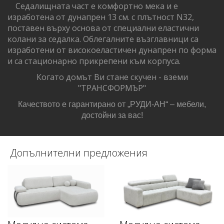
Седалищната част е комфортно мека и е
изработена от дунапрен 13 см. с плътност N32,
поставен върху основа от специални еластични
колани за седалка. Облегалните възглавници са
изработени от високоеластичен дунапрен по форма
и са стационарно прикрепени към корпуса.
Когато домът Ви стане скучен - вземи
"ТРАНСФОРМЪР"
Качеството е гарантирано от „РУДИ-АН“ – мебели,
достойни за вас!
Допълнителни предложения