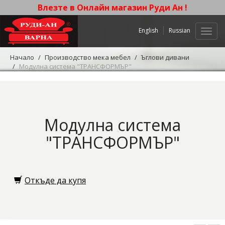
Влезте в Онлайн магазин Руди Ан !
English
Russian
Нави
Начало
Производство мека мебел
Ъглови дивани
Модулна система "ТРАНСФОРМЪР"
Модулна система
"ТРАНСФОРМЪР"
Откъде да купя