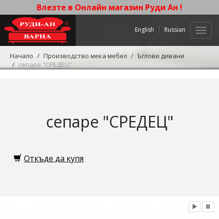
Влезте в Онлайн магазин Руди Ан !
English
Russian
Нави
Начало
Производство мека мебел
Ъглови дивани
сепаре "СРЕДЕЦ"
сепаре "СРЕДЕЦ"
Откъде да купя