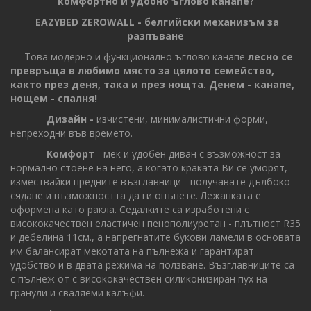
комфортно и удобно ъглово канапе?
EAZYBED ZEROWALL - белгийски механизъм за
разпъване
Това модерно и функционално ъглово канапе
лесно се
превръща в любимо място за цялото семейство,
както през деня, така и през нощта. Денем - канапе,
нощем - спалня
!
Дизайн -
изчистени, минималистични форми,
непреходни във времето.
Комфорт
- мек и удобен диван с възможност за
нормално стоене на него, а когато краката Ви се уморят,
измествайки предните възглавници - получавате дълбоко
сядане и възможността да ги опънете. Лежанката е
оформена като ракла. Седалките са изработени с
висококачествен еластичен пенополиуретан - плътност R35
и дебелина 11см., а напрегнатите букови ламели в основата
им балансират мекотата на пълнежа и гарантират
удобство и в двата режима на ползване. Възглавниците са
с пълнеж от с висококачествен силиконизиран пух на
гранули и сваляеми калъфи.