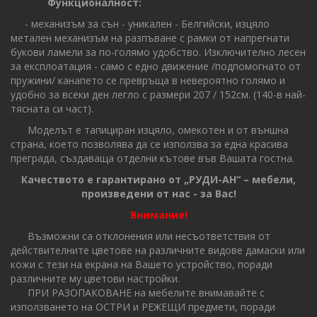
Функционалност:
- механизъм за сън - уникален - Белгийски, изцяло
метален механизъм на разпъване с рамки от напрегнати
букови ламели за по-голямо удобство. Изключително лесен
за експлоатация - само с едно движение /подпомогнато от
пружини/ канапето се превръща в невероятно голямо и
удобно за всеки ден легло с размери 207 / 152см. (140-в най-
тясната си част).
Моделът е тапициран изцяло, омекотен и от външна
страна, което позволява да се използва за една красива
преграда, създаваща отделни кътове във Вашата гостна.
Качеството е гарантирано от „РУДИ-АН“ – мебели,
произведени от нас - за Вас!
Внимание!
Възможни са отклонения или несъответствия от
действителните цветове на различните видове дамаски или
кожи с тези на екрана на Вашето устройство, поради
различните му цветови настройки.
ПРИ РАЗОПАКОВАНЕ на мебелите внимавайте с
използването на ОСТРИ и РЕЖЕЩИ предмети, поради