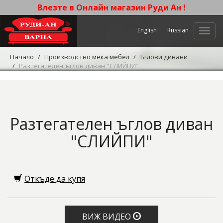
Влезте в Онлайн магазин Руди Ан !
English
Russian
Нави
Начало
Производство мека мебел
Ъглови дивани
Разтегателен ъглов диван "СЛИЙПИ"
Разтегателен ъглов диван
"СЛИЙПИ"
Откъде да купя
ВИЖ ВИДЕО