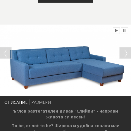
ОПИСАНИЕ
РАЗМЕРИ
ъглов разтегателен диван "Слийпи" - направи
живота си лесен!
To be, or not to be
? Широка и удобна спалня или