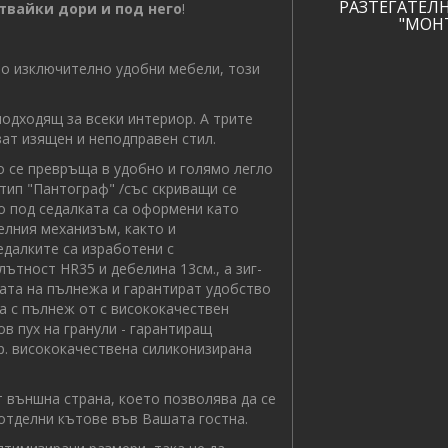
РАЗТЕГАТЕЛ
твайки дори и под него
!
"МОН
о изключително удобни мебели, този
одходящ за всеки интериор. А трите
ат изящен и неподправен стил.
се превръща в удобно и голямо легло
тип "Пантограф" /със скриващи се
то под седалката са оформени като
елния механизъм, както и
едалките са изработени с
ътност HR35 и дебелина 13см., а зиг-
ата на пълнежа и гарантират удобство
а с пълнеж от с висококачествен
в пух на гранули - гарантиращ
гр. висококачествена силиконизирана
външна страна, което позволява да се
 отделни кътове във Вашата гостна.