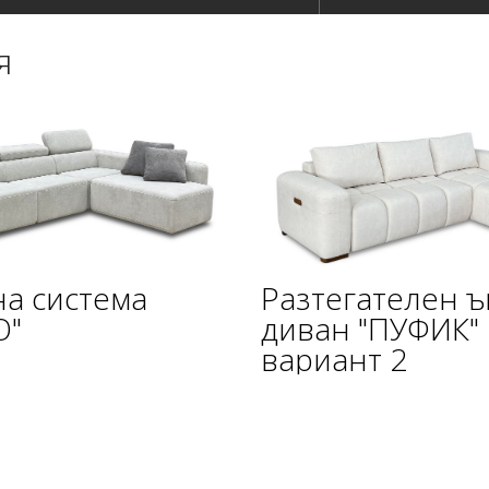
я
а система
Разтегателен ъ
О"
диван "ПУФИК"
вариант 2