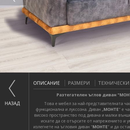
ОПИСАНИЕ
РАЗМЕРИ
ТЕХНИЧЕСКИ
Разтегателен ъглов диван "МОНТ
НАЗАД
Това е мебел за най-представителната час
функционална и луксозна. Диван „
МОНТЕ
" е ч
високо пространство под дивана и малки външн
искате да се отърсите от напрежението и ум
излегнете на ъгловия диван "
МОНТЕ
" и да ост