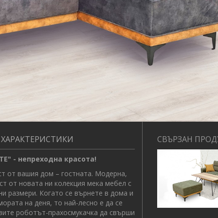
 ХАРАКТЕРИСТИКИ
СВЪРЗАН ПРОД
Е" - непреходна красота!
т от вашия дом – гостната. Модерна,
аст от новата ни колекция мека мебел с
и размери. Когато се върнете в дома и
ората на деня, то най-лесно е да се
авите роботът-прахосмукачка да свърши