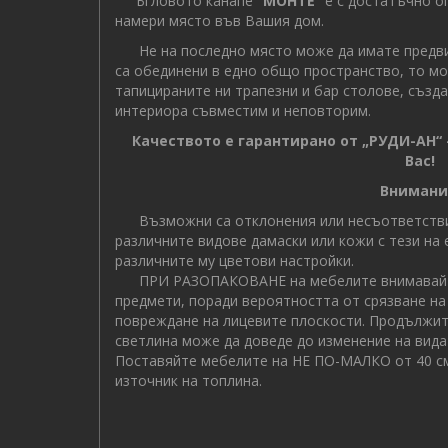
Ъгловото канапе "
МОНТЕ
" е с достатъчно о
намери място във Вашия дом.
Не на последно място може да имате предвид
са обединени в едно общо пространство, то мо
тапицираните ни трапезни и бар столове, създа
интериора съвместим и неповторим.
Качеството е гарантирано от „РУДИ-АН“ 
Вас!
Внимани
Възможни са отклонения или несъответствия
различните видове дамаски или кожи с тези на
различните му цветови настройки.
ПРИ РАЗОПАКОВАНЕ на мебелите внимавайте
предмети, поради вероятността от срязване на
повреждане на лицевите плоскости. Продължит
светлина може да доведе до изменение на вида 
Поставяйте мебелите на НЕ ПО-МАЛКО от 40 см
източник на топлина.