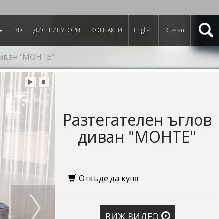
3D
ДИСТРИБУТОРИ
КОНТАКТИ
English
Russian
диван "МОНТЕ"
Разтегателен ъглов
диван "МОНТЕ"
Откъде да купя
ВИЖ ВИДЕО