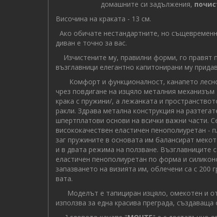
домашните си задължения,
почис
Височина на краката - 13 см.
Ако обичате нестандартните, но същевременн
диван е точно за вас.
Изчистените му, правилни форми, го правят п
възглавници елегантно капитонирани му придав
Комфорт и функционалност, канапето лесно 
чрез повдигане на изцяло металния механизъм 
крака с пружини/, а лежанката и пространство
ракли. Здрава метална конструкция на разтегат
шпертплатови основи на всички важни части. С
висококачествен еластичен пенополиуретан - пл
заг пружините в основата им балансират мекот
и в двата режима на ползване. Възглавниците с
еластичен пенополиуретан по форма и силиконо
запазването на визията им, облечени са с 200 
вата.
Моделът е тапициран изцяло, омекотен и от 
използва за една красива преграда, създаваща