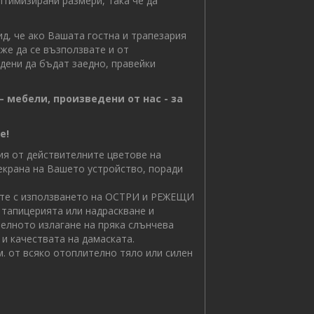
птимизирани размери, така че да
, че ако Вашата гостна и трапезария
же да се възползвате и от
дени да бъдат заедно, правейки
– мебели, произведени от нас - за
е!
 от действителните цветове на
 екрана на Вашето устройство, поради
 с използването на ОСТРИ и РЕЖЕЩИ
 тапицерията или надраскване и
елното излагане на пряка слънчева
и качествата на дамаската.
. от всяко отоплително тяло или силен