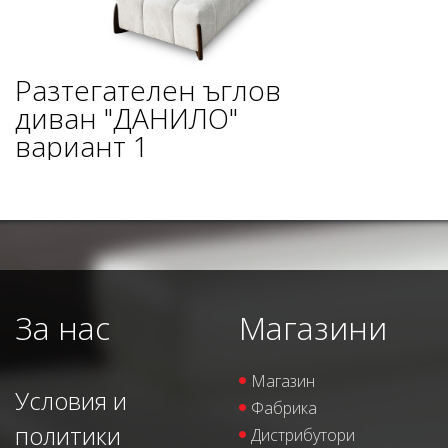
Разтегателен ъглов
диван "ДАНИЛО"
вариант 1
За нас
Магазини
Магазин
Условия и
Фабрика
политики
Дистрибутори