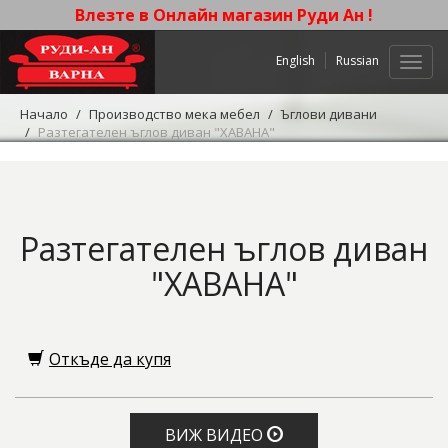
Влезте в Онлайн магазин Руди Ан !
English
Russian
Нави
Начало
Производство мека мебел
Ъглови дивани
Разтегателен ъглов диван "ХАВАНА"
Разтегателен ъглов диван
"ХАВАНА"
Откъде да купя
ВИЖ ВИДЕО