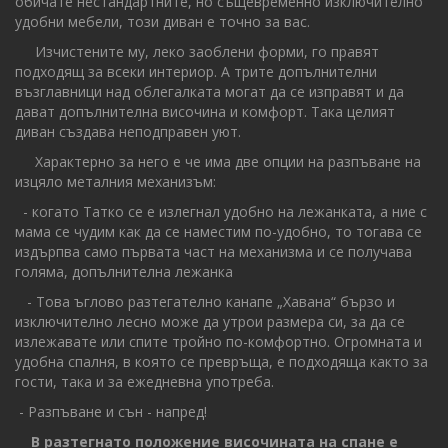
обичате нестандартните, но същевременно изключително
удобни мебели, този диван е точно за вас.
Изчистените му, леко заоблени форми, го правят
подходящ за всеки интериор. А трите допълнителни
възглавници над облегалката могат да се изправят и да
дават допълнителна височина и комфорт. Така целият
диван създава неподправен уют.
Характерно за него е че има две опции на разпъване на
изцяло металния механизъм:
- когато Татко се е излегнал удобно на лежанката, а ние с
мама се чудим как да се наместим по-удобно, то тогава се
издърпва само първата част на механизма и се получава
голяма, допълнителна лежанка
- Това ъглово разтегателно канапе „Хавана“ бързо и
изключително лесно може да утрои размера си, за да се
излежавате или спите тройно по-комфортно. Огромната и
удобна спалня, в която се превръща, е подходяща както за
гости, така и за ежедневна употреба.
- Разпъване и сън - напред!
В разтегнато положение височината на спане е