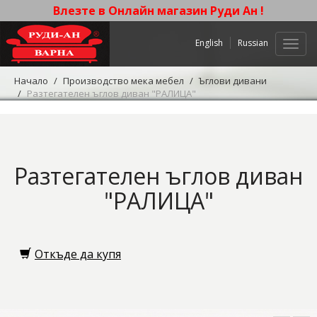
Влезте в Онлайн магазин Руди Ан !
English
Russian
Нави
Начало
Производство мека мебел
Ъглови дивани
Разтегателен ъглов диван "РАЛИЦА"
Разтегателен ъглов диван
"РАЛИЦА"
Откъде да купя