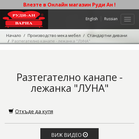
Влезте в Онлайн магазин Руди Ан !
English
Russian
Нави
Начало
Производство мека мебел
Стандартни дивани
Разтегателно канапе - лежанка "ЛУНА"
Разтегателно канапе -
лежанка "ЛУНА"
Откъде да купя
ВИЖ ВИДЕО