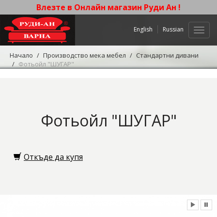
Влезте в Онлайн магазин Руди Ан !
English
Russian
Нави
Начало
Производство мека мебел
Стандартни дивани
Фотьойл "ШУГАР"
Фотьойл "ШУГАР"
Откъде да купя