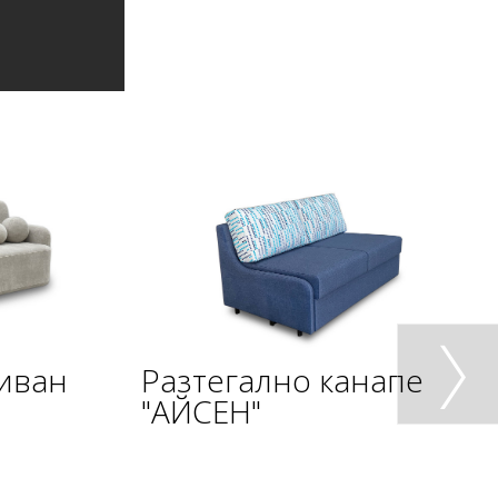
диван
Разтегално канапе
"АЙСЕН"