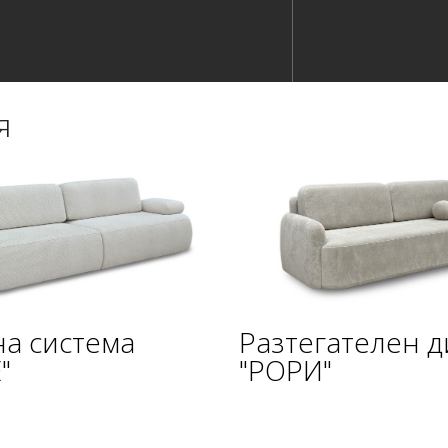
я
а система
Разтегателен 
"
"РОРИ"