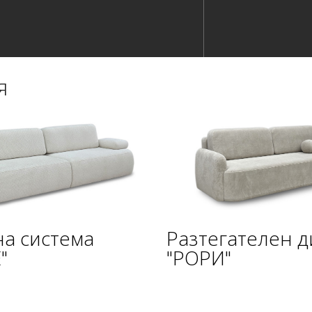
я
а система
Разтегателен 
"
"РОРИ"