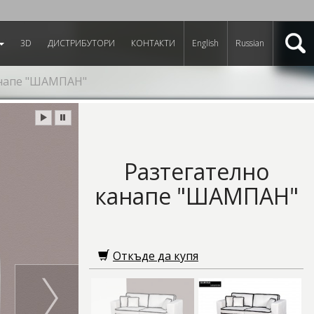
3D
ДИСТРИБУТОРИ
КОНТАКТИ
English
Russian
анапе "ШАМПАН"
Разтегателно
канапе "ШАМПАН"
Откъде да купя