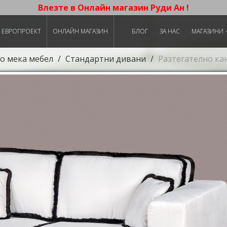
Влезте в Онлайн магазин Руди Ан !
ЕВРОПРОЕКТ
ОНЛАЙН МАГАЗИН
БЛОГ
ЗА НАС
МАГАЗИНИ
о мека мебел
Стандартни дивани
Разтегателно к