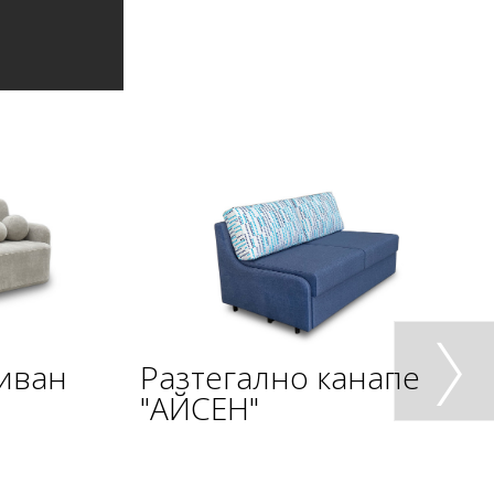
диван
Разтегално канапе
"АЙСЕН"