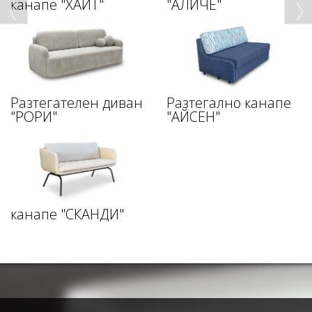
канапе "ХАЙТ"
"АЛИЧЕ"
Разтегателен диван
Разтегално канапе
"РОРИ"
"АЙСЕН"
канапе "СКАНДИ"