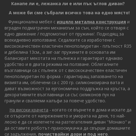
Канапе ли е, лежанка ли е или пък ъглов диван?
А може би сме събрали всичко това на едно място!
Функционална мебел с
изцяло метална конструкция
и
вграден подматрачен механизъм за сън, който се отваря с
едно движение / подпомогнат от пружини/. Подходящ за
всекидневно използване. Седалките са изработени с
висококачествен еластичен пенополиуретан - плътност R35
и дебелина 13см., а зиг-заг пружините в основата им
балансират мекотата на пълнежа и гарантират еднакво
удобство и в двата режима на ползване. Облегалните
възглавници са с пълнеж от с висококачествен еластичен
пенополиуретан по форма - гарантиращ запазването на
визията им, облечени са с 200 гр. силиконизирана вата и
дават възможност за ергономична поддръжка на кръста, а
декоративните възглавници са със силиконов пух на
гранули и сваляеми калъфи за повече удобство.
На високи крачета
- когато се върнете в дома и искате да
се отърсите от напрежението и умората на деня, то най-
лесно е да се излегнете на разтегателния диван "Монако" и
да оставите роботът-прахосмукачка да свърши домашните
си задължения,
почиствайки дори и под него
.