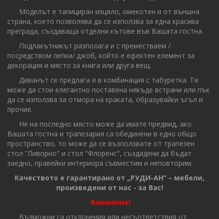
Моделът е тапициран изцяло, омекотен и от външна
страна, което позволява да се използва за една красива
преграда, създаваща отделни кътове във Вашата гостна.
Подлакътникът разполага и с преместваем /
посредством лепки/ джоб, който е ефектен елемент за
декорация и място за книга или друга вещ.
Диванът се предлага и в комбинация с табуретка. Тя
може да стои елегантно поставена някъде встрани или пък
да се използва за отмора на краката, образувайки ъгъл и
прочие.
Не на последно място може да имате предвид, ако
Вашата гостна и трапезария са обединени в едно общо
пространство, то може да се възползвате от трапезен
стол "Ливорно" и стол "Флоренс", създадени да бъдат
заедно, правейки интериора съвместим и неповторим.
Качеството е гарантирано от „РУДИ-АН“ – мебели,
произведени от нас - за Вас!
Внимание!
Възможни са отклонения или несъответствия от