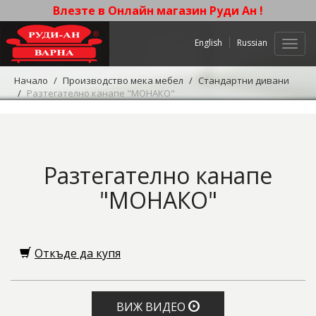
Влезте в Онлайн магазин Руди Ан !
English
Russian
Нави
Начало
Производство мека мебел
Стандартни дивани
Разтегателно канапе "МОНАКО"
Разтегателно канапе
"МОНАКО"
Откъде да купя
ВИЖ ВИДЕО