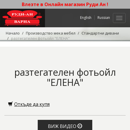
Влезте в Онлайн магазин Руди Ан !
English
Russian
Нави
Начало
Производство мека мебел
Стандартни дивани
разтегателен фотьойл "ЕЛЕНА"
разтегателен фотьойл
"ЕЛЕНА"
Откъде да купя
ВИЖ ВИДЕО