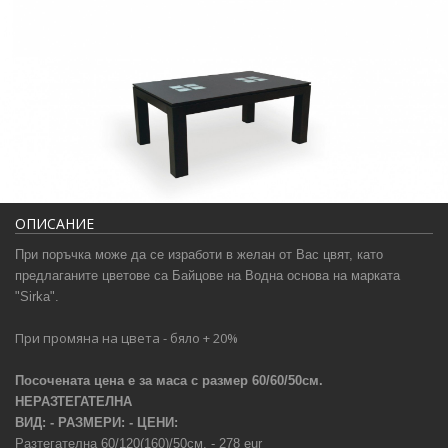
ОПИСАНИЕ
При поръчка може да се изработи в желан от Вас цвят, като
предлаганите цветове са Байцове на Водна основа на марката
"Sirka".
При промяна на цвета -
бяло
+ 20%
Посочената цена е за маса
с
размер 60/60/50см.
НЕРАЗТЕГАТЕЛНА
ВИД: - РАЗМЕРИ: - ЦЕНИ:
Разтегателна 60/120(160)/50см. - 278
eur