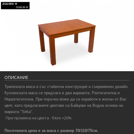
ОПИСАНИЕ
Трапезната маса е със стабилна конструкция и съвременен дизайн.
Кухненската маса се предлага в два варианта: Разтегателна и
Неразтегателна. При поръчка може да се изработи в желан от Вас
цвят, като предлаганите цветове са Байцове на Водна основа на
марката "Sirka".
При промяна на цвета -
бяло +2
0%
Посочената цена е за маса
с
размер 70/110/75см.