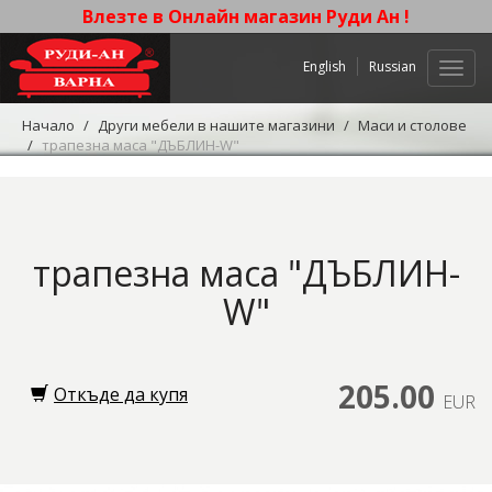
Влезте в Онлайн магазин Руди Ан !
English
Russian
Нави
Начало
Други мебели в нашите магазини
Маси и столове
трапезна маса "ДЪБЛИН-W"
трапезна маса "ДЪБЛИН-
W"
205.00
Откъде да купя
EUR