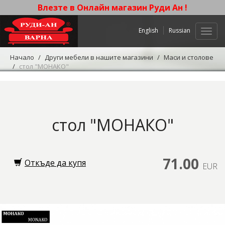
Влезте в Онлайн магазин Руди Ан !
English
Russian
Нави
Начало
Други мебели в нашите магазини
Маси и столове
стол "МОНАКО"
стол "МОНАКО"
71.00
Откъде да купя
EUR