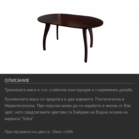
ОПИСАНИЕ
Трапезната маса е със стабилна конструкция и съвременен дизайн.
Кухненската маса се предлага в два варианта: Разтегателна и
Неразтегателна. При поръчка може да се изработи в желан от Вас
цвят, като предлаганите цветове са Байцове на Водна основа на
марката "Sirka".
При промяна на цвета -
бяло +2
0%