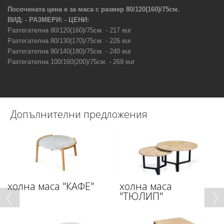
Посочената цена е за маса
с
размер
80/120(160)/75см.
ВИД: - РАЗМЕРИ: - ЦЕНИ:
Разтегателна 80/120(160)/75см. - 217
eur
Разтегателна 80/130(170)/75см. - 226
eur
Разтегателна 90/140(180)/75см. - 240
eur
Разтегателна 100/160(200)/75см. - 269
eur
Допълнителни предложения
холна маса "КАФЕ"
холна маса
"ТЮЛИП"