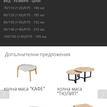
ВИД: - РАЗМЕРИ: - ЦЕНИ:
70/110 (+25)/h75 - 180
eur
80/120 (+30)/h75 - 185
eur
80/130 (+30)/h75 - 192
eur
90/140 (+40)/h75 - 210
eur
100/100 (+30)/h75 - 185
.
eur
Допълнителни предложения
холна маса "КАФЕ"
холна маса
"ТЮЛИП"