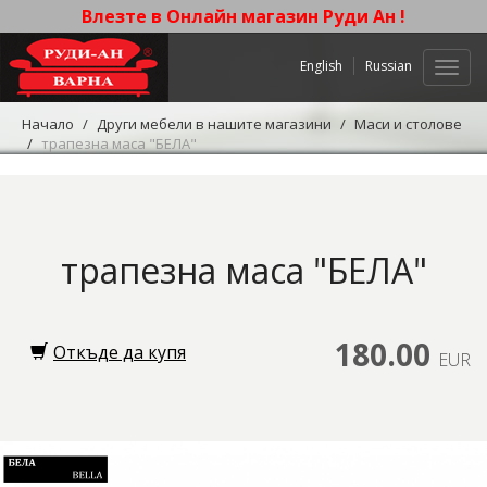
Влезте в Онлайн магазин Руди Ан !
English
Russian
Нави
Начало
Други мебели в нашите магазини
Маси и столове
трапезна маса "БЕЛА"
трапезна маса "БЕЛА"
180.00
Откъде да купя
EUR