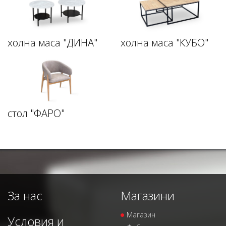
холна маса "ДИНА"
холна маса "КУБО"
стол "ФАРО"
За нас
Магазини
Магазин
Условия и